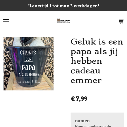
*Levertijd 1 tot max 3 werkdagen*
Ga
direct
naar
de
hoofdinhoud
Geluk is een
papa als jij
hebben
cadeau
emmer
€ 7,99
namen
Namen onderaan de