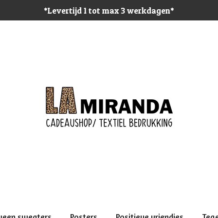
*Levertijd 1 tot max 3 werkdagen*
ween sweaters
Posters
Positieve vriendjes
Teg