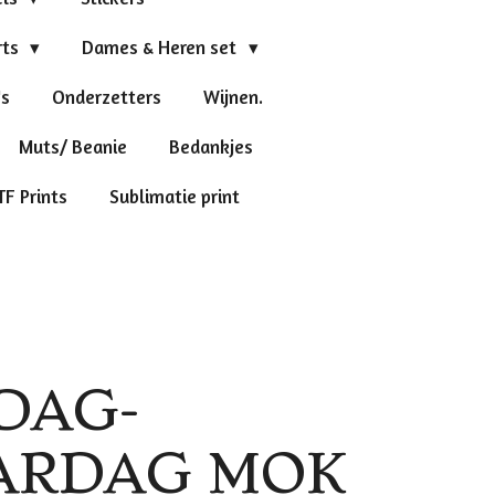
rts
Dames & Heren set
's
Onderzetters
Wijnen.
Muts/ Beanie
Bedankjes
TF Prints
Sublimatie print
DAG-
ARDAG MOK