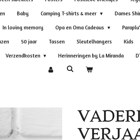
ten
Baby
Camping T-shirts & meer
Dames Shi
In loving memory
Opa en Oma Cadeaus
Paraplu
azen
50 jaar
Tassen
Sleutelhangers
Kids
Verzendkosten
Herinneringen by La Miranda
D
VADER
VERJA