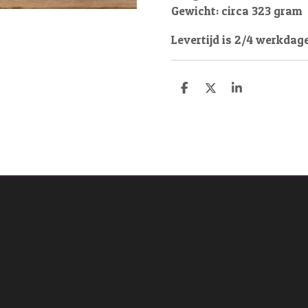
Gewicht: circa 323 gram
Levertijd is 2/4 werkdage
D
D
S
e
e
h
l
e
a
e
l
r
n
e