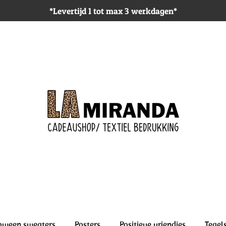
*Levertijd 1 tot max 3 werkdagen*
oween sweaters
Posters
Positieve vriendjes
Tegel