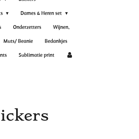
ts
Dames & Heren set
s
Onderzetters
Wijnen.
Muts/ Beanie
Bedankjes
ints
Sublimatie print
tickers