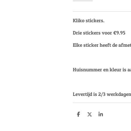
Kliko stickers.
Drie stickers voor €9.95
Elke sticker heeft de afme
Huisnummer en kleur is aa
Levertijd is 2/3 werkdagen
D
D
S
e
e
h
l
e
a