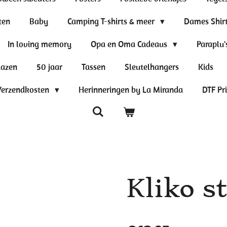
ten
Baby
Camping T-shirts & meer
Dames Shir
In loving memory
Opa en Oma Cadeaus
Paraplu'
lazen
50 jaar
Tassen
Sleutelhangers
Kids
Verzendkosten
Herinneringen by La Miranda
DTF Pr
Kliko s