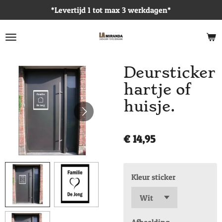
*Levertijd 1 tot max 3 werkdagen*
Ga
direct
naar
de
hoofdinhoud
Deursticker
hartje of
huisje.
€ 14,95
Kleur sticker