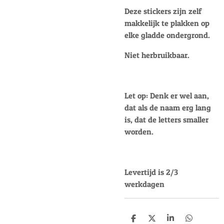
Deze stickers zijn zelf
makkelijk te plakken op
elke gladde ondergrond.
Niet herbruikbaar.
Let op: Denk er wel aan,
dat als de naam erg lang
is, dat de letters smaller
worden.
Levertijd is 2/3
werkdagen
D
D
S
D