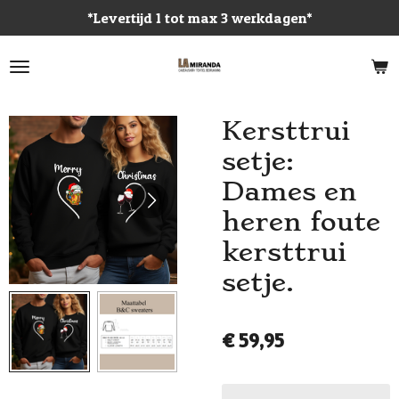
*Levertijd 1 tot max 3 werkdagen*
Ga
direct
naar
de
hoofdinhoud
Kersttrui
setje:
Dames en
heren foute
kersttrui
setje.
€ 59,95