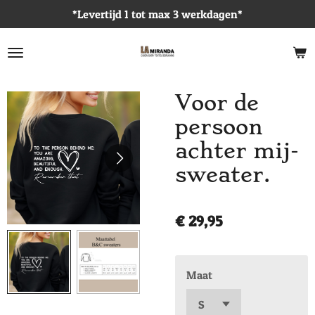
*Levertijd 1 tot max 3 werkdagen*
Ga
direct
naar
de
hoofdinhoud
Voor de
persoon
achter mij-
sweater.
€ 29,95
Maat