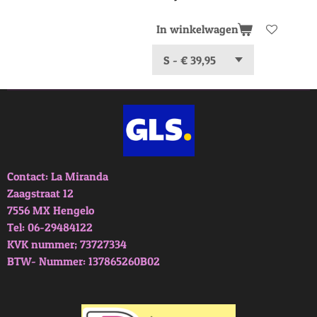
In winkelwagen
Contact: La Miranda
Zaagstraat 12
7556 MX Hengelo
Tel: 06-29484122
KVK nummer; 73727334
BTW- Nummer: 137865260B02