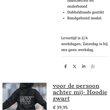
manchetten en
onderboord
Dubbeldraads gestikt
Rondgebreid model.
Levertijd is 2/4
werkdagen, Zaterdag is bij
ons geen werkdag.
D
D
S
D
e
e
h
e
l
e
a
l
e
l
r
e
n
e
n
voor de persoon
achter mij- Hoodie
zwart
€ 39,95