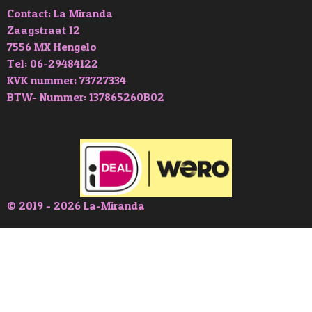
Contact: La Miranda
Zaagstraat 12
7556 MX Hengelo
Tel: 06-29484122
KVK nummer; 73727334
BTW- Nummer: 137865260B02
© 2019 - 2026 La-Miranda