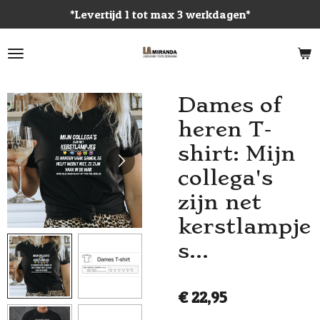
*Levertijd 1 tot max 3 werkdagen*
Ga
direct
naar
de
hoofdinhoud
Dames of
heren T-
shirt: Mijn
collega's
zijn net
kerstlampje
s...
€ 22,95