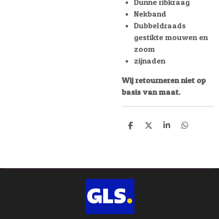
Dunne ribkraag
Nekband
Dubbeldraads
gestikte mouwen en
zoom
zijnaden
Wij retourneren niet op
basis van maat.
D
D
S
D
e
e
h
e
l
e
a
l
e
l
r
e
n
e
n