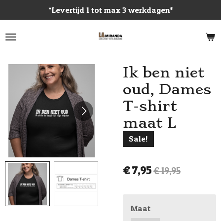
*Levertijd 1 tot max 3 werkdagen*
Ga
direct
naar
de
hoofdinhoud
Ik ben niet
oud, Dames
T-shirt
maat L
Sale!
€ 7,95
€ 19,95
Maat