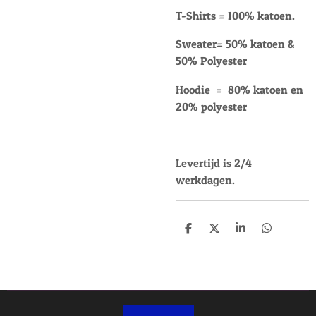
T-Shirts = 100% katoen.
Sweater= 50% katoen &
50% Polyester
Hoodie = 80% katoen en
20% polyester
Levertijd is 2/4
werkdagen.
D
D
S
D
e
e
h
e
l
e
a
l
e
l
r
e
n
e
n