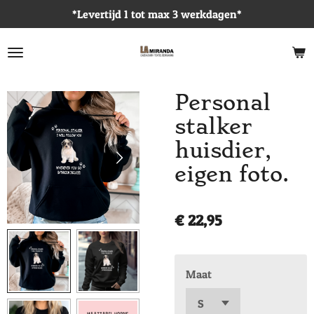
*Levertijd 1 tot max 3 werkdagen*
Ga
direct
naar
de
hoofdinhoud
Personal
stalker
huisdier,
eigen foto.
€ 22,95
Maat