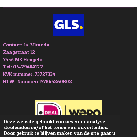
n
e
n
Contact: La Miranda
Zaagstraat 12
7556 MX Hengelo
Tel: 06-29484122
KVK nummer; 73727334
BTW- Nummer: 137865260B02
Deze website gebruikt cookies voor analyse-
doeleinden en/of het tonen van advertenties.
© 2019 - 2026 La-Miranda
Door gebruik te blijven maken van de site gaat u