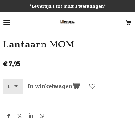
*Levertijd 1 tot max 3 werkdagen*
Ga
direct
naar
de
hoofdinhoud
Lantaarn MOM
€ 7,95
In winkelwagen
D
D
S
D
e
e
h
e
l
e
a
l
e
l
r
e