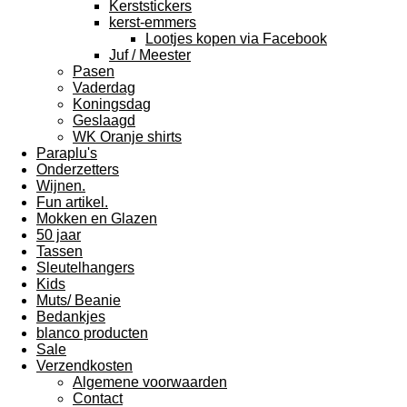
Kerststickers
kerst-emmers
Lootjes kopen via Facebook
Juf / Meester
Pasen
Vaderdag
Koningsdag
Geslaagd
WK Oranje shirts
Paraplu's
Onderzetters
Wijnen.
Fun artikel.
Mokken en Glazen
50 jaar
Tassen
Sleutelhangers
Kids
Muts/ Beanie
Bedankjes
blanco producten
Sale
Verzendkosten
Algemene voorwaarden
Contact