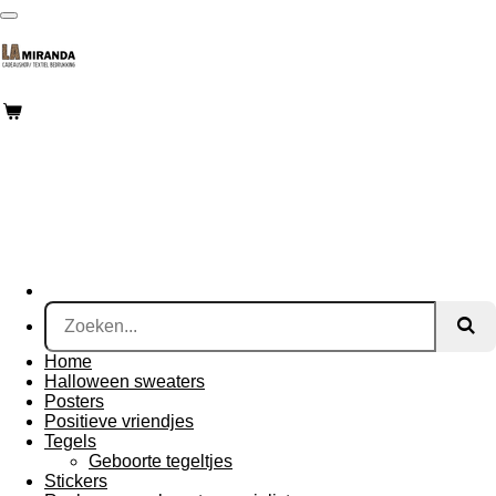
Ga
direct
naar
de
hoofdinhoud
Home
Halloween sweaters
Posters
Positieve vriendjes
Tegels
Geboorte tegeltjes
Stickers