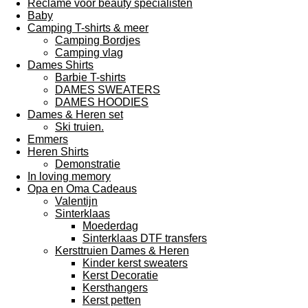
Reclame voor beauty specialisten
Baby
Camping T-shirts & meer
Camping Bordjes
Camping vlag
Dames Shirts
Barbie T-shirts
DAMES SWEATERS
DAMES HOODIES
Dames & Heren set
Ski truien.
Emmers
Heren Shirts
Demonstratie
In loving memory
Opa en Oma Cadeaus
Valentijn
Sinterklaas
Moederdag
Sinterklaas DTF transfers
Kersttruien Dames & Heren
Kinder kerst sweaters
Kerst Decoratie
Kersthangers
Kerst petten