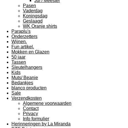
Juf / Meester
Pasen
Vaderdag
Koningsdag
Geslaagd
WK Oranje shirts
Paraplu's
Onderzetters
Wijnen.
Fun artikel.
Mokken en Glazen
50 jaar
Tassen
Sleutelhangers
Kids
Muts/ Beanie
Bedankjes
blanco producten
Sale
Verzendkosten
Algemene voorwaarden
Contact
Privacy
Info formulier
Herinneringen by La Miranda