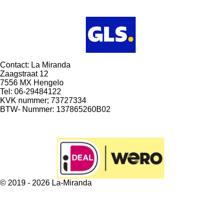
l
e
a
l
e
l
r
e
n
e
n
Contact: La Miranda
Zaagstraat 12
7556 MX Hengelo
Tel: 06-29484122
KVK nummer; 73727334
BTW- Nummer: 137865260B02
© 2019 - 2026 La-Miranda