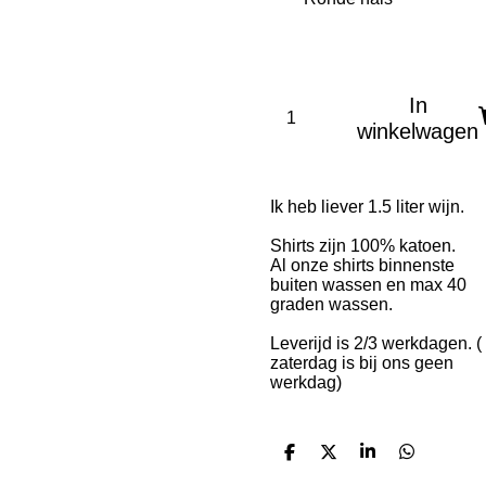
In
winkelwagen
Ik heb liever 1.5 liter wijn.
Shirts zijn 100% katoen.
Al onze shirts binnenste
buiten wassen en max 40
graden wassen.
Leverijd is 2/3 werkdagen. (
zaterdag is bij ons geen
werkdag)
D
D
S
D
e
e
h
e