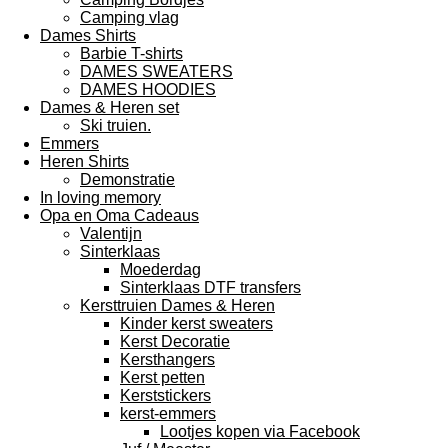
Camping vlag
Dames Shirts
Barbie T-shirts
DAMES SWEATERS
DAMES HOODIES
Dames & Heren set
Ski truien.
Emmers
Heren Shirts
Demonstratie
In loving memory
Opa en Oma Cadeaus
Valentijn
Sinterklaas
Moederdag
Sinterklaas DTF transfers
Kersttruien Dames & Heren
Kinder kerst sweaters
Kerst Decoratie
Kersthangers
Kerst petten
Kerststickers
kerst-emmers
Lootjes kopen via Facebook