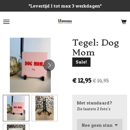
*Levertijd 1 tot max 3 werkdagen*
Ga
direct
naar
de
hoofdinhoud
Tegel: Dog
Mom
Sale!
€ 12,95
€ 14,95
Met standaard?
Zie laatste 2 foto's