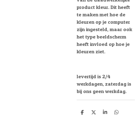
product kleur. Dit heeft
te maken met hoe de
kleuren op je computer
zijn ingesteld, maar ook
het type beeldscherm
heeft invloed op hoe je
kleuren ziet.
levertijd is 2/4
werkdagen, zaterdag is
bij ons geen werkdag.
D
D
S
D
e
e
h
e
l
e
a
l
e
l
r
e
n
e
n