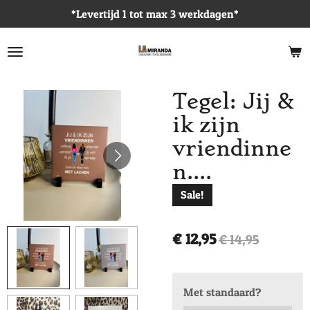
*Levertijd 1 tot max 3 werkdagen*
Ga
direct
naar
de
hoofdinhoud
Tegel: Jij &
ik zijn
vriendinne
n....
Sale!
€ 12,95
€ 14,95
Met standaard?