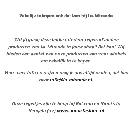
l
e
a
l
e
l
r
e
n
e
n
Zakelijk inkopen ook dat kan bij La-Miranda
Wil jij graag deze leuke interieur tegels of andere
producten van La-Miranda in jouw shop? Dat kan! Wij
bieden een aantal van onze producten aan voor winkels
om zakelijk in te kopen.
Voor meer info en prijzen mag je ons altijd mailen, dat kan
naar
info@la-miranda.nl
.
Onze tegeltjes zijn te koop bij Bol.com en Nomi's in
Hengelo (ov)
www.nomisfashion.nl