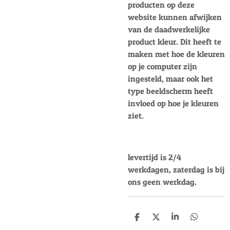
producten op deze
website kunnen afwijken
van de daadwerkelijke
product kleur. Dit heeft te
maken met hoe de kleuren
op je computer zijn
ingesteld, maar ook het
type beeldscherm heeft
invloed op hoe je kleuren
ziet.
levertijd is 2/4
werkdagen, zaterdag is bij
ons geen werkdag.
D
D
S
D
e
e
h
e