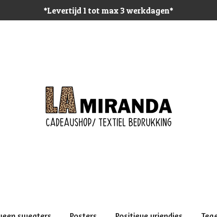
*Levertijd 1 tot max 3 werkdagen*
ween sweaters
Posters
Positieve vriendjes
Teg