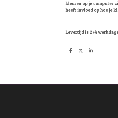
kleuren op je computer z
heeft invloed op hoe je k
Levertijd is 2/4 werkdag
D
D
S
e
e
h
l
e
a
e
l
r
n
e