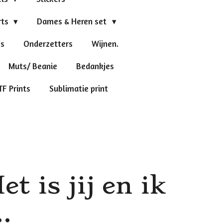
rts
Dames & Heren set
's
Onderzetters
Wijnen.
Muts/ Beanie
Bedankjes
TF Prints
Sublimatie print
et is jij en ik
..