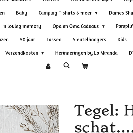
ten
Baby
Camping T-shirts & meer
Dames Shi
In loving memory
Opa en Oma Cadeaus
Paraplu
azen
50 jaar
Tassen
Sleutelhangers
Kids
Verzendkosten
Herinneringen by La Miranda
D
Tegel: H
schat...