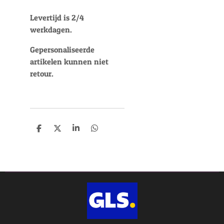
Levertijd is 2/4
werkdagen.
Gepersonaliseerde
artikelen kunnen niet
retour.
D
D
S
D
e
e
h
e
l
e
a
l
e
l
r
e
n
e
n