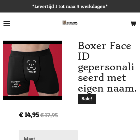
*Levertijd 1 tot max 3 werkdagen*
Ga
direct
naar
de
hoofdinhoud
Boxer Face
ID
gepersonali
seerd met
eigen naam.
Sale!
€ 14,95
€ 17,95
Maat