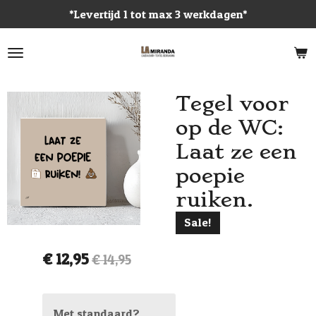
*Levertijd 1 tot max 3 werkdagen*
Ga
direct
naar
de
hoofdinhoud
Tegel voor
op de WC:
Laat ze een
poepie
ruiken.
Sale!
€ 12,95
€ 14,95
Met standaard?