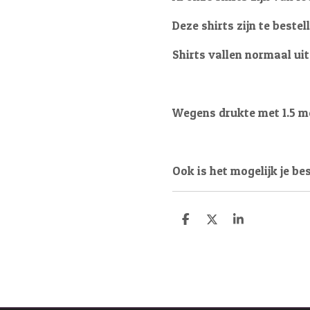
Deze shirts zijn te bestel
Shirts vallen normaal uit
Wegens drukte met 1.5 met
Ook is het mogelijk je bes
D
D
S
e
e
h
l
e
a
e
l
r
n
e