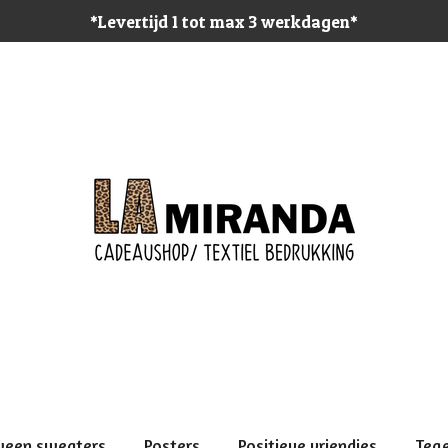
*Levertijd 1 tot max 3 werkdagen*
ween sweaters
Posters
Positieve vriendjes
Teg