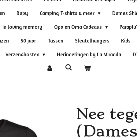
ten
Baby
Camping T-shirts & meer
Dames Shi
In loving memory
Opa en Oma Cadeaus
Paraplu
azen
50 jaar
Tassen
Sleutelhangers
Kids
Verzendkosten
Herinneringen by La Miranda
D
Nee teg
(Dames