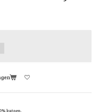
agen
00% katoen.