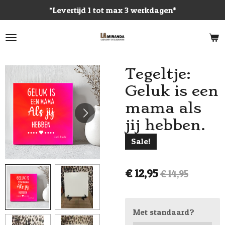
*Levertijd 1 tot max 3 werkdagen*
Ga
direct
naar
de
hoofdinhoud
Tegeltje:
Geluk is een
mama als
jij hebben.
Sale!
€ 12,95
€ 14,95
Met standaard?