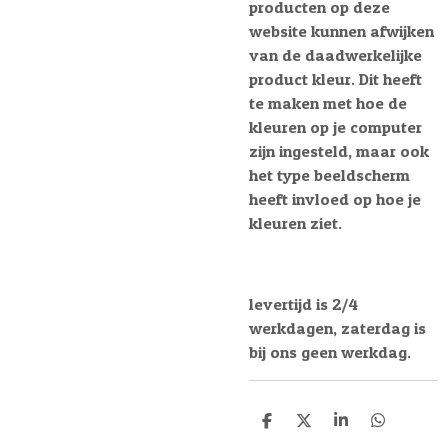
producten op deze
website kunnen afwijken
van de daadwerkelijke
product kleur. Dit heeft
te maken met hoe de
kleuren op je computer
zijn ingesteld, maar ook
het type beeldscherm
heeft invloed op hoe je
kleuren ziet.
levertijd is 2/4
werkdagen, zaterdag is
bij ons geen werkdag.
D
D
S
D
e
e
h
e