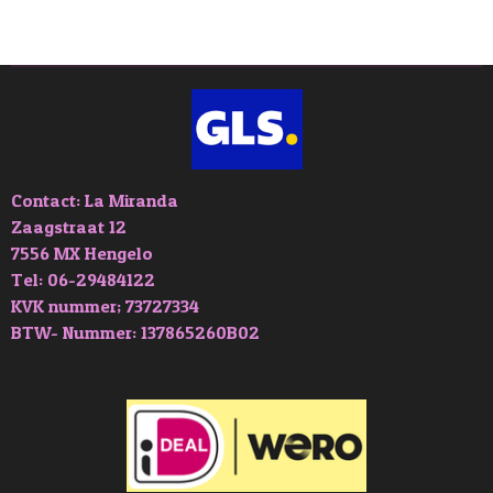
l
e
a
l
e
l
r
e
n
e
n
Contact: La Miranda
Zaagstraat 12
7556 MX Hengelo
Tel: 06-29484122
KVK nummer; 73727334
BTW- Nummer: 137865260B02