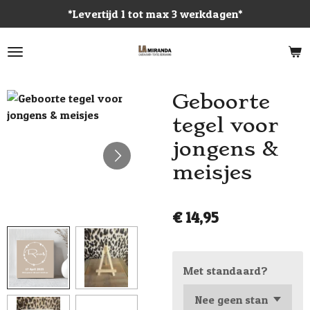
*Levertijd 1 tot max 3 werkdagen*
Ga
direct
naar
de
hoofdinhoud
Geboorte
tegel voor
jongens &
meisjes
€ 14,95
Met standaard?