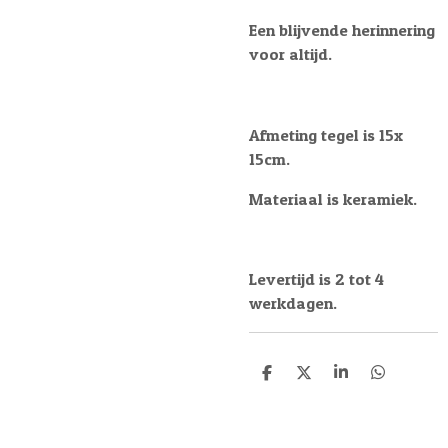
Een blijvende herinnering
voor altijd.
Afmeting tegel is 15x
15cm.
Materiaal is keramiek.
Levertijd is 2 tot 4
werkdagen.
D
D
S
D
e
e
h
e
l
e
a
l
e
l
r
e
n
e
n