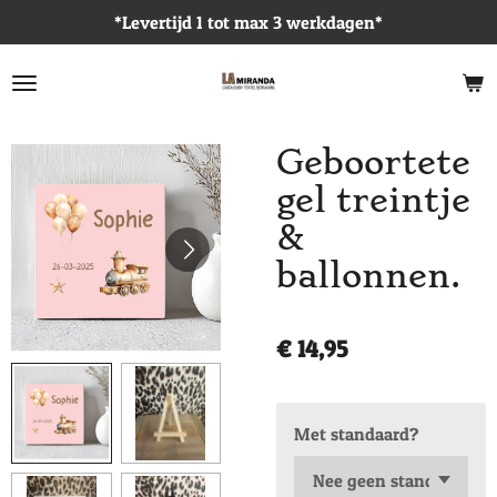
*Levertijd 1 tot max 3 werkdagen*
Ga
direct
naar
de
hoofdinhoud
Geboortete
gel treintje
&
ballonnen.
€ 14,95
Met standaard?