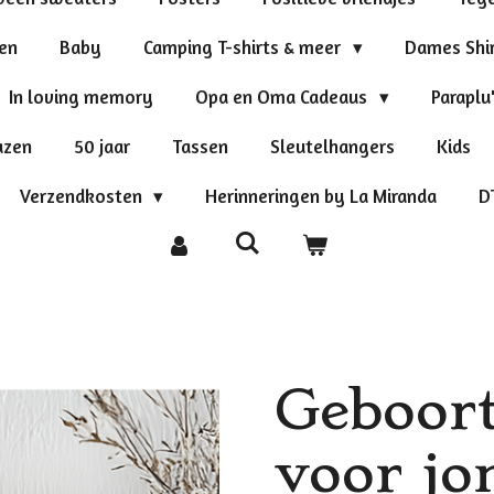
ten
Baby
Camping T-shirts & meer
Dames Shi
In loving memory
Opa en Oma Cadeaus
Paraplu
azen
50 jaar
Tassen
Sleutelhangers
Kids
Verzendkosten
Herinneringen by La Miranda
D
Geboort
voor jo