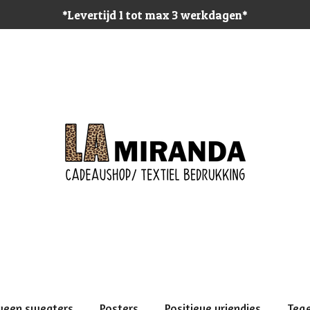
*Levertijd 1 tot max 3 werkdagen*
ween sweaters
Posters
Positieve vriendjes
Teg