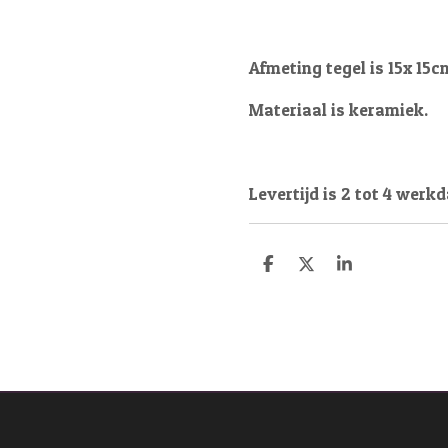
Afmeting tegel is 15x 15c
Materiaal is keramiek.
Levertijd is 2 tot 4 werk
D
D
S
e
e
h
l
e
a
e
l
r
n
e