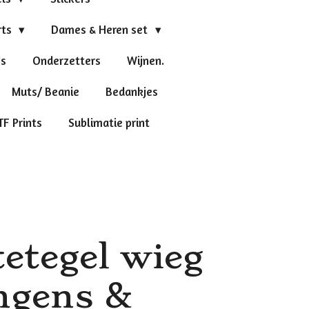
rts
Dames & Heren set
's
Onderzetters
Wijnen.
Muts/ Beanie
Bedankjes
TF Prints
Sublimatie print
etegel wieg
ngens &