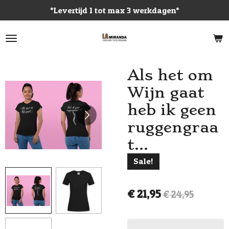
*Levertijd 1 tot max 3 werkdagen*
Ga
direct
naar
de
hoofdinhoud
Als het om
Wijn gaat
heb ik geen
ruggengraa
t...
Sale!
€ 21,95
€ 24,95