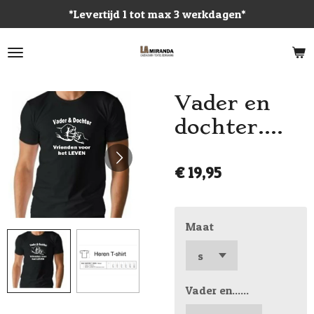
*Levertijd 1 tot max 3 werkdagen*
Ga
direct
naar
de
hoofdinhoud
Vader en
dochter....
€ 19,95
Maat
Vader en......