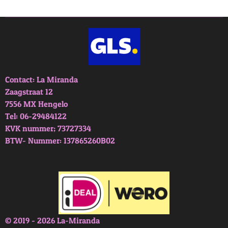
e
l
r
e
n
e
n
Contact: La Miranda
Zaagstraat 12
7556 MX Hengelo
Tel: 06-29484122
KVK nummer; 73727334
BTW- Nummer: 137865260B02
© 2019 - 2026 La-Miranda