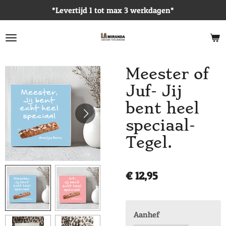
*Levertijd 1 tot max 3 werkdagen*
Ga
direct
naar
de
hoofdinhoud
Meester of
Juf- Jij
bent heel
speciaal-
Tegel.
€ 12,95
Aanhef