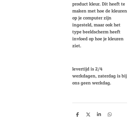
product kleur. Dit heeft te
maken met hoe de kleuren
op je computer zijn
ingesteld, maar ook het
type beeldscherm heeft
invloed op hoe je kleuren
ziet.
levertijd is 2/4
werkdagen, zaterdag is bij
ons geen werkdag.
D
D
S
D
e
e
h
e
l
e
a
l