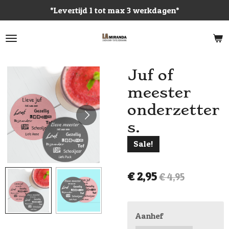
*Levertijd 1 tot max 3 werkdagen*
Ga
direct
naar
de
hoofdinhoud
Juf of
meester
onderzetter
s.
Sale!
€ 2,95
€ 4,95
Aanhef