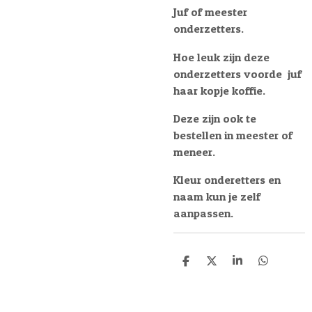
Juf of meester
onderzetters.
Hoe leuk zijn deze
onderzetters voorde juf
haar kopje koffie.
Deze zijn ook te
bestellen in meester of
meneer.
Kleur onderetters en
naam kun je zelf
aanpassen.
D
D
S
D
e
e
h
e
l
e
a
l
e
l
r
e