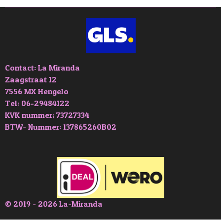
n
e
n
Contact: La Miranda
Zaagstraat 12
7556 MX Hengelo
Tel: 06-29484122
KVK nummer; 73727334
BTW- Nummer: 137865260B02
© 2019 - 2026 La-Miranda