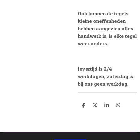
Ook kunnen de tegels
kleine oneffenheden
hebben aangezien alles
handwerk is, is elke tegel
weer anders.
levertijd is 2/4
werkdagen, zaterdag is
bij ons geen werkdag.
D
D
S
D
e
e
h
e
l
e
a
l
e
l
r
e
n
e
n