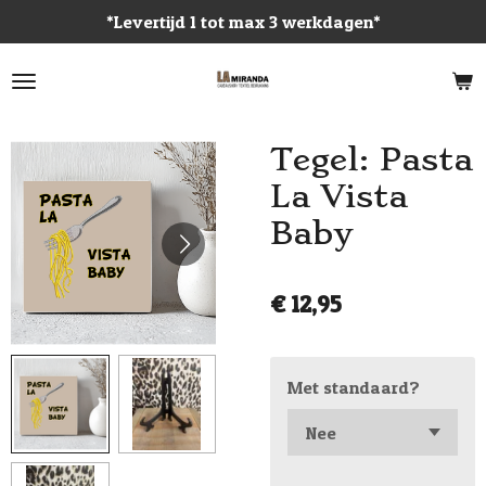
*Levertijd 1 tot max 3 werkdagen*
Ga
direct
naar
de
hoofdinhoud
Tegel: Pasta
La Vista
Baby
€ 12,95
Met standaard?