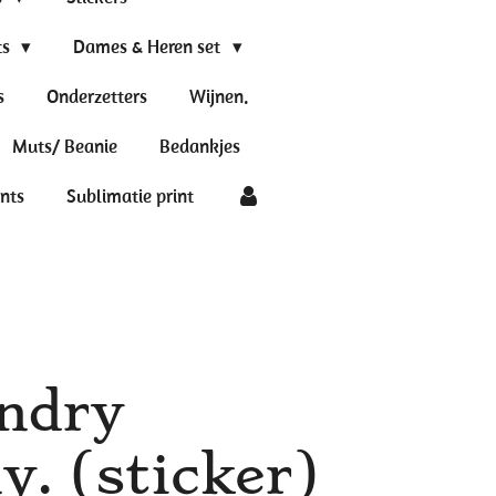
ts
Dames & Heren set
s
Onderzetters
Wijnen.
Muts/ Beanie
Bedankjes
ints
Sublimatie print
ndry
. (sticker)