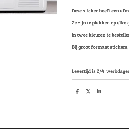
Deze sticker heeft een afm
Ze zijn te plakken op elke
In twee kleuren te bestelle
Bij groot formaat stickers
Levertijd is 2/4 werkdagen
D
D
S
e
e
h
l
e
a
e
l
r
n
e