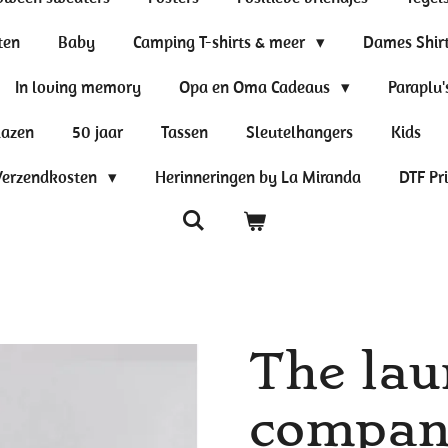
ten
Baby
Camping T-shirts & meer
Dames Shir
In loving memory
Opa en Oma Cadeaus
Paraplu'
lazen
50 jaar
Tassen
Sleutelhangers
Kids
Verzendkosten
Herinneringen by La Miranda
DTF Pr
The lau
company