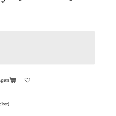
agen
cker)