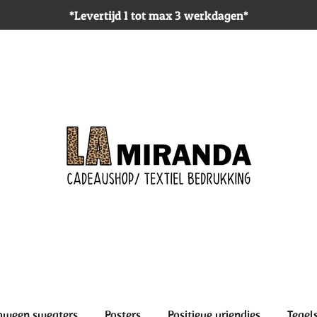
*Levertijd 1 tot max 3 werkdagen*
oween sweaters
Posters
Positieve vriendjes
Tegel