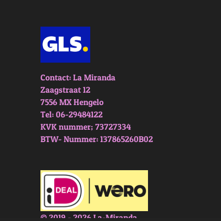
Contact: La Miranda
Zaagstraat 12
7556 MX Hengelo
Tel: 06-29484122
KVK nummer; 73727334
BTW- Nummer: 137865260B02
© 2019 - 2026 La-Miranda