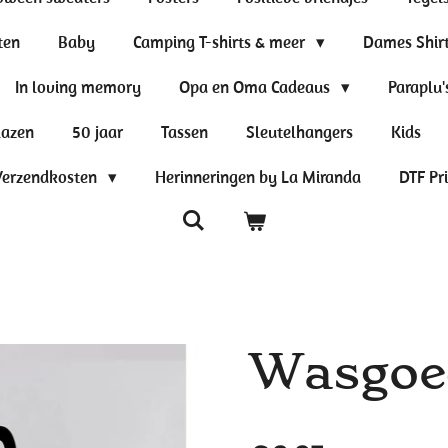
ten
Baby
Camping T-shirts & meer
Dames Shir
In loving memory
Opa en Oma Cadeaus
Paraplu'
lazen
50 jaar
Tassen
Sleutelhangers
Kids
Verzendkosten
Herinneringen by La Miranda
DTF Pr
Wasgoed