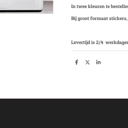
In twee kleuren te bestelle
Bij groot formaat stickers
Levertijd is 2/4 werkdagen
D
D
S
e
e
h
l
e
a
e
l
r
n
e