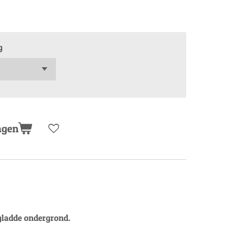
g
agen
 gladde ondergrond.