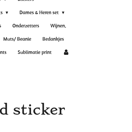
ts
Dames & Heren set
s
Onderzetters
Wijnen.
Muts/ Beanie
Bedankjes
ints
Sublimatie print
 sticker