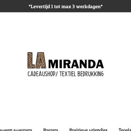
*Levertijd 1 tot max 3 werkdagen*
oween sweaters
Posters
Positieve vriendjes
Tegel