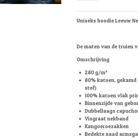
Uniseks hoodie Leeuw Ne
De maten van de truien v
Omschrijving
280 g/m²
80% katoen, gekamd e
stof)
100% katoen vlak pri
Binnenzijde van gebor
Dubbellaags capuchon
Visgraat nekband
Kangoeroezakken
Bedekte naad armsga