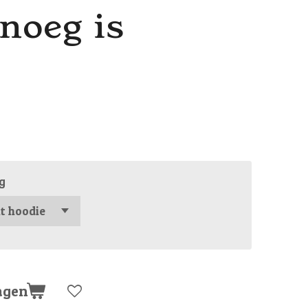
enoeg is
g
agen