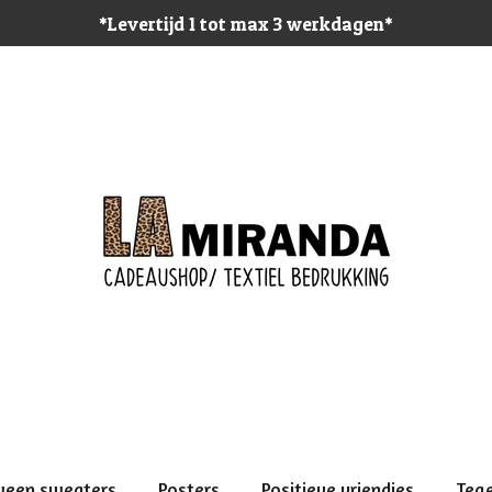
*Levertijd 1 tot max 3 werkdagen*
ween sweaters
Posters
Positieve vriendjes
Teg