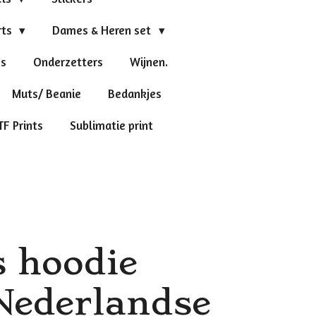
rts
Dames & Heren set
's
Onderzetters
Wijnen.
Muts/ Beanie
Bedankjes
TF Prints
Sublimatie print
 hoodie
Nederlandse