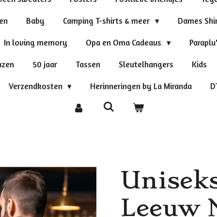
ten
Baby
Camping T-shirts & meer
Dames Shi
In loving memory
Opa en Oma Cadeaus
Paraplu
azen
50 jaar
Tassen
Sleutelhangers
Kids
Verzendkosten
Herinneringen by La Miranda
D
Uniseks
Leeuw 