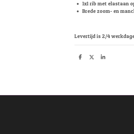
1x1 rib met elastaan
Brede zoom- en manc
Levertijd is 2/4 werkdag
D
D
S
e
e
h
l
e
a
e
l
r
n
e