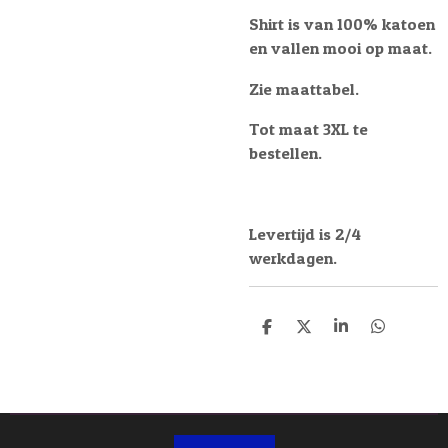
Shirt is van 100% katoen
en vallen mooi op maat.
Zie maattabel.
Tot maat 3XL te
bestellen.
Levertijd is 2/4
werkdagen.
D
D
S
D
e
e
h
e
l
e
a
l
e
l
r
e
n
e
n