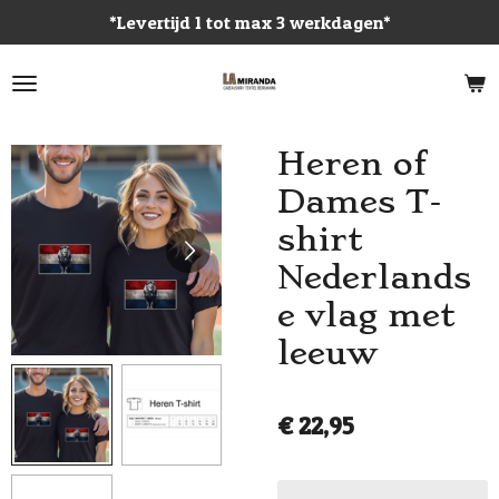
*Levertijd 1 tot max 3 werkdagen*
Ga
direct
naar
de
hoofdinhoud
Heren of
Dames T-
shirt
Nederlands
e vlag met
leeuw
€ 22,95