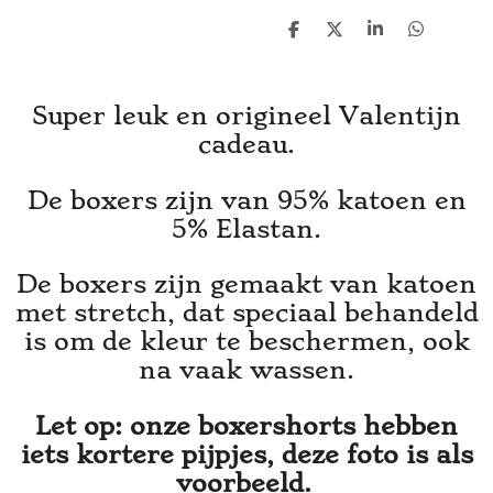
D
D
S
D
e
e
h
e
l
e
a
l
e
l
r
e
n
e
n
Super leuk en origineel Valentijn
cadeau.
De boxers zijn van 95% katoen en
5% Elastan.
De boxers zijn gemaakt van katoen
met stretch, dat speciaal behandeld
is om de kleur te beschermen, ook
na vaak wassen.
Let op: onze boxershorts hebben
iets kortere pijpjes, deze foto is als
voorbeeld.