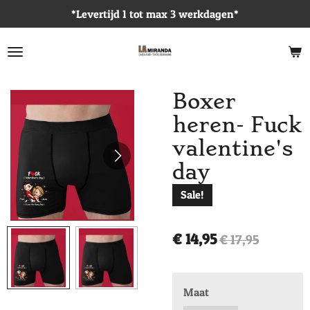
*Levertijd 1 tot max 3 werkdagen*
Ga
direct
naar
de
hoofdinhoud
Boxer
heren- Fuck
valentine's
day
Sale!
€ 14,95
€ 17,95
Maat