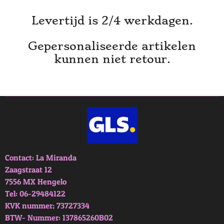
Levertijd is 2/4 werkdagen.
Gepersonaliseerde artikelen
kunnen niet retour.
Contact: La Miranda
Zaagstraat 12
7556 MX Hengelo
Tel: 06-29484122
KVK nummer; 73727334
BTW- Nummer: 137865260B02