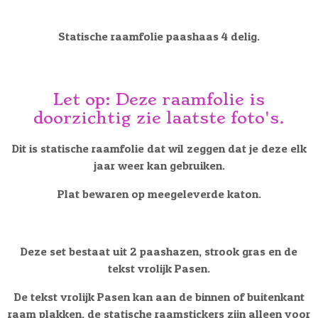
l
e
a
l
e
l
r
e
n
e
n
Statische raamfolie paashaas 4 delig.
Let op: Deze raamfolie is
doorzichtig zie laatste foto's.
Dit is statische raamfolie dat wil zeggen dat je deze elk
jaar weer kan gebruiken.
Plat bewaren op meegeleverde katon.
Deze set bestaat uit 2 paashazen, strook gras en de
tekst vrolijk Pasen.
De tekst vrolijk Pasen kan aan de binnen of buitenkant
raam plakken, de statische raamstickers zijn alleen voor