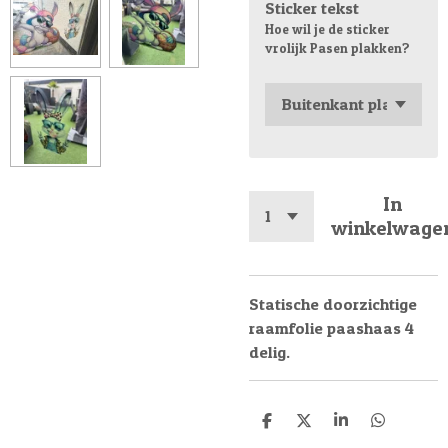
Sticker tekst
Hoe wil je de sticker
vrolijk Pasen plakken?
In
winkelwage
Statische doorzichtige
raamfolie paashaas 4
delig.
D
D
S
D
e
e
h
e