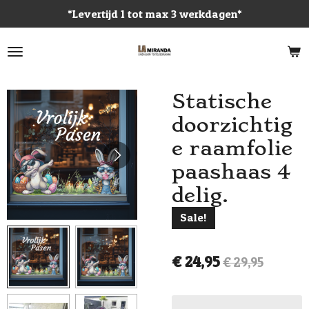
*Levertijd 1 tot max 3 werkdagen*
Ga
direct
naar
de
hoofdinhoud
Statische
doorzichtig
e raamfolie
paashaas 4
delig.
Sale!
€ 24,95
€ 29,95