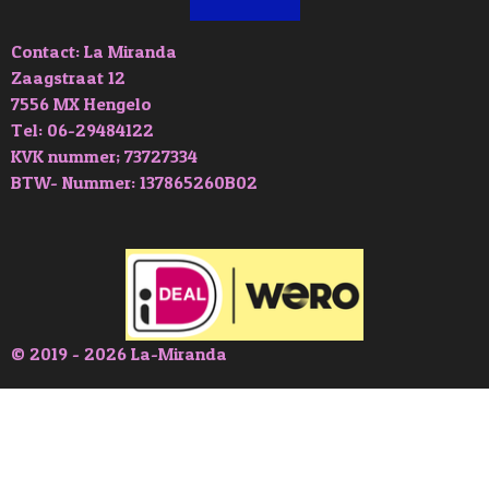
Contact: La Miranda
Zaagstraat 12
7556 MX Hengelo
Tel: 06-29484122
KVK nummer; 73727334
BTW- Nummer: 137865260B02
© 2019 - 2026 La-Miranda