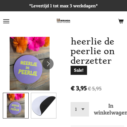
*Levertijd 1 tot max 3 werkdagen*
Ga
direct
naar
de
hoofdinhoud
heerlie de
peerlie on
derzetter
Sale!
€ 3,95
€ 5,95
In
winkelwage