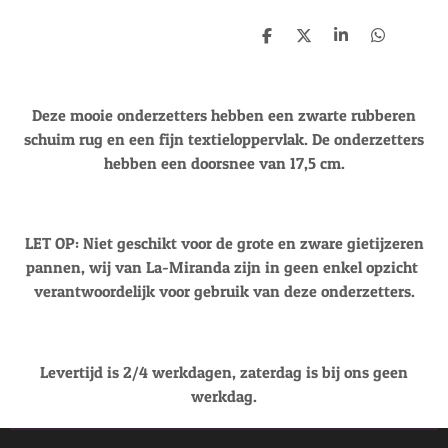
D
D
S
D
e
e
h
e
l
e
a
l
e
l
r
e
n
e
n
Deze mooie onderzetters hebben een zwarte rubberen
schuim rug en een fijn textieloppervlak. De onderzetters
hebben een doorsnee van 17,5 cm.
LET OP: Niet geschikt voor de grote en zware gietijzeren
pannen, wij van La-Miranda zijn in geen enkel opzicht
verantwoordelijk voor gebruik van deze onderzetters.
Levertijd is 2/4 werkdagen, zaterdag is bij ons geen
werkdag.