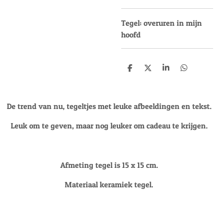
Tegel: overuren in mijn
hoofd
D
D
S
D
e
e
h
e
l
e
a
l
e
l
r
e
n
e
n
De trend van nu, tegeltjes met leuke afbeeldingen en tekst.
Leuk om te geven, maar nog leuker om cadeau te krijgen.
Afmeting tegel is 15 x 15 cm.
Materiaal keramiek tegel.