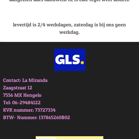
levertijd is 2/4 werkdagen, zaterdag is bij ons geen
werkdag.
Contact: La Miranda
Zaagstraat 12
7556 MX Hengelo
Tel: 06-29484122
KVK nummer; 73727334
BTW- Nummer: 137865260B02