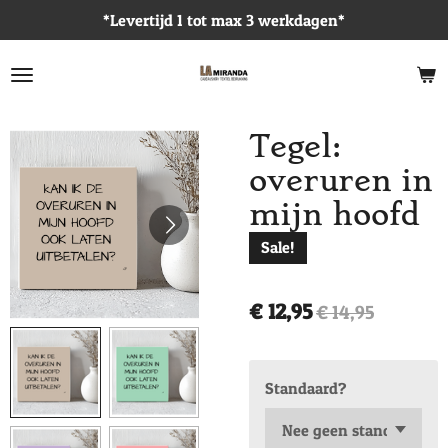
*Levertijd 1 tot max 3 werkdagen*
Ga
direct
naar
de
hoofdinhoud
Tegel:
overuren in
mijn hoofd
Sale!
€ 12,95
€ 14,95
Standaard?