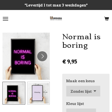
*Levertijd 1 tot max 3 werkdagen*
Ga
direct
naar
de
hoofdinhoud
Normal is
boring
€ 9,95
Maak een keus
Kleur lijst