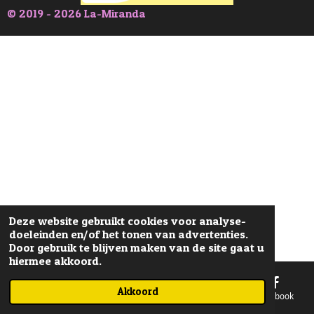
© 2019 - 2026 La-Miranda
Deze website gebruikt cookies voor analyse-
doeleinden en/of het tonen van advertenties.
Door gebruik te blijven maken van de site gaat u
hiermee akkoord.
Akkoord
E-mailadres
Telefoonnummer
Kaart
Facebook