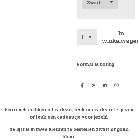
In
winkelwage
Normal is boring
D
D
S
D
e
e
h
e
l
e
a
l
e
l
r
e
n
e
n
Een uniek en blijvend cadeau, leuk om cadeau te geven
of leuk een cadeautje voor jezelf.
de lijst is in twee kleuren te bestellen zwart of goud
kleur.