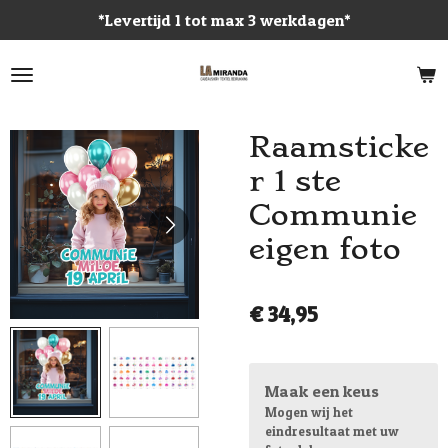
*Levertijd 1 tot max 3 werkdagen*
Ga
direct
naar
de
hoofdinhoud
Raamsticke
r 1 ste
Communie
eigen foto
€ 34,95
Maak een keus
Mogen wij het
eindresultaat met uw