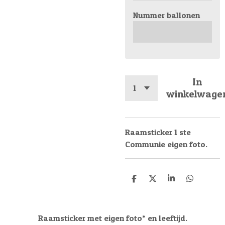
Nummer ballonen
In
winkelwage
Raamsticker 1 ste
Communie eigen foto.
D
D
S
D
e
e
h
e
l
e
a
l
e
l
r
e
n
e
n
Raamsticker met eigen foto* en leeftijd.