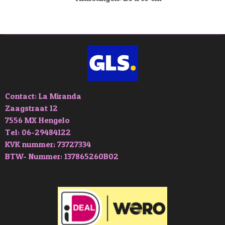
Contact: La Miranda
Zaagstraat 12
7556 MX Hengelo
Tel: 06-29484122
KVK nummer; 73727334
BTW- Nummer: 137865260B02