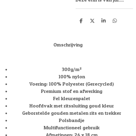
D
D
S
D
e
e
h
e
l
e
a
l
e
l
r
e
n
e
n
Omschrijving
300g/m²
100% nylon
Voering: 100% Polyester (Gerecycled)
Premium stof en afwerking
Fel kleurenpalet
Hoofdvak met ritssluiting goud kleur
Geborstelde gouden metalen rits en trekker
Polsbandje
Multifunctioneel gebruik
Afmetingen: 26 x 18 cm