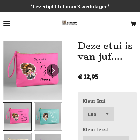
*Levertijd 1 tot max 3 werkdagen*
Ga
direct
naar
de
hoofdinhoud
Deze etui is
van juf....
€ 12,95
Kleur Etui
Kleur tekst