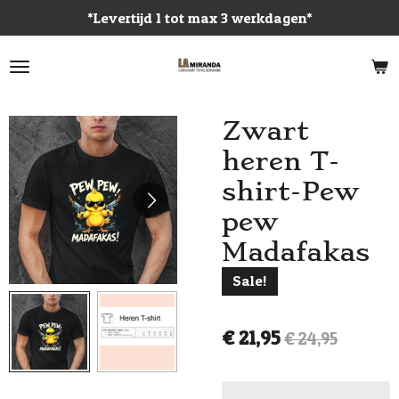
*Levertijd 1 tot max 3 werkdagen*
Ga
direct
naar
de
hoofdinhoud
Zwart
heren T-
shirt-Pew
pew
Madafakas
Sale!
€ 21,95
€ 24,95