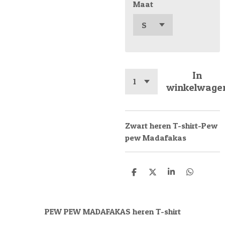
Maat
In
winkelwage
Zwart heren T-shirt-Pew
pew Madafakas
D
D
S
D
e
e
h
e
l
e
a
l
e
l
r
e
n
e
n
PEW PEW MADAFAKAS heren T-shirt