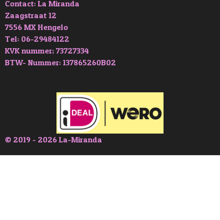
Contact: La Miranda
Zaagstraat 12
7556 MX Hengelo
Tel: 06-29484122
KVK nummer; 73727334
BTW- Nummer: 137865260B02
© 2019 - 2026 La-Miranda