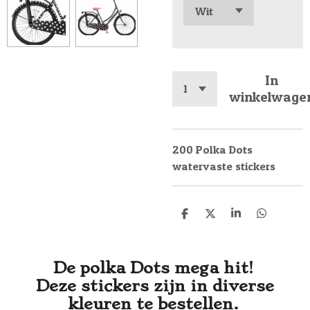
In
winkelwage
200 Polka Dots
watervaste stickers
D
D
S
D
e
e
h
e
l
e
a
l
e
l
r
e
n
e
n
De polka Dots mega hit!
Deze stickers zijn in diverse
kleuren te bestellen.