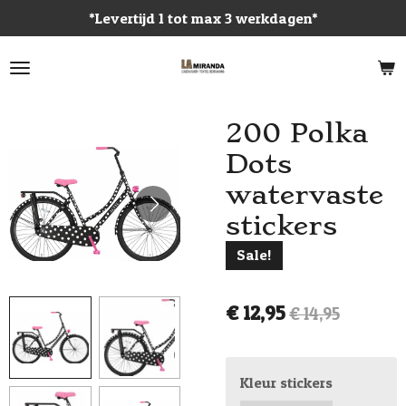
*Levertijd 1 tot max 3 werkdagen*
Ga
direct
naar
de
hoofdinhoud
200 Polka
Dots
watervaste
stickers
Sale!
€ 12,95
€ 14,95
Kleur stickers