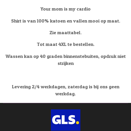
e
l
r
e
n
e
n
Your mom is my cardio
Shirt is van 100% katoen en vallen mooi op maat.
Zie maattabel.
Tot maat 4XL te bestellen.
Wassen kan op 40 graden binnenstebuiten, opdruk niet
strijken
Levering 2/4 werkdagen, zaterdag is bij ons geen
werkdag.