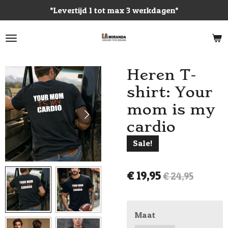
*Levertijd 1 tot max 3 werkdagen*
Ga
direct
naar
de
hoofdinhoud
Heren T-
shirt: Your
mom is my
cardio
Sale!
€ 19,95
€ 24,95
Maat