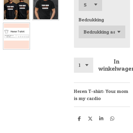
Bedrukking
In
winkelwage
Heren T-shirt: Your mom
is my cardio
D
D
S
D
e
e
h
e
l
e
a
l