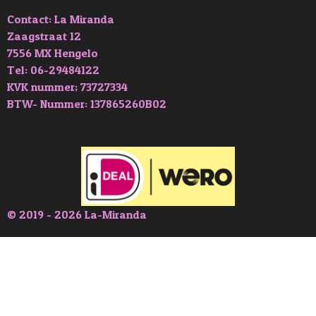
Contact: La Miranda
Zaagstraat 12
7556 MX Hengelo
Tel: 06-29484122
KVK nummer; 73727334
BTW- Nummer: 137865260B02
© 2019 - 2026 La-Miranda