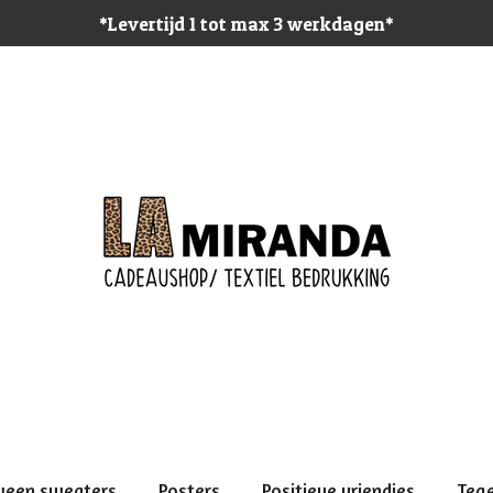
*Levertijd 1 tot max 3 werkdagen*
ween sweaters
Posters
Positieve vriendjes
Teg