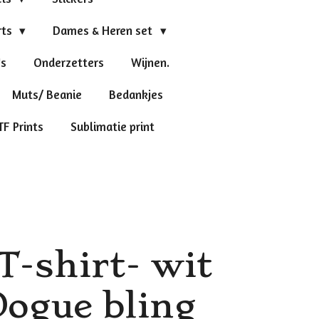
rts
Dames & Heren set
's
Onderzetters
Wijnen.
Muts/ Beanie
Bedankjes
TF Prints
Sublimatie print
-shirt- wit
Dogue bling