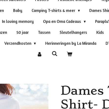
ten
Baby
Camping T-shirts & meer
Dames Shi
In loving memory
Opa en Oma Cadeaus
Paraplu
azen
50 jaar
Tassen
Sleutelhangers
Kids
Verzendkosten
Herinneringen by La Miranda
D
Dames T
Shirt- 