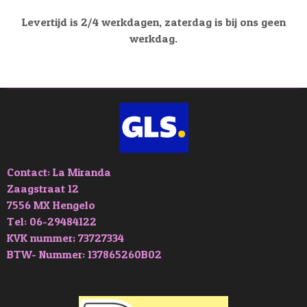
Levertijd is 2/4 werkdagen, zaterdag is bij ons geen
werkdag.
Contact: La Miranda
Zaagstraat 12
7556 MX Hengelo
Tel: 06-29484122
KVK nummer; 73727334
BTW- Nummer: 137865260B02