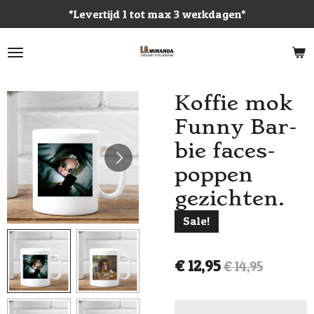
*Levertijd 1 tot max 3 werkdagen*
Ga
direct
naar
de
hoofdinhoud
Koffie mok
Funny Bar-
bie faces-
poppen
gezichten.
Sale!
€ 12,95
€ 14,95