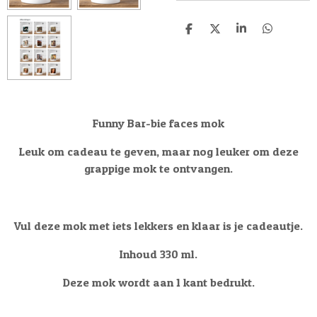
D
D
S
D
e
e
h
e
l
e
a
l
e
l
r
e
n
e
n
Funny Bar-bie faces mok
Leuk om cadeau te geven, maar nog leuker om deze
grappige mok te ontvangen.
Vul deze mok met iets lekkers en klaar is je cadeautje.
Inhoud 330 ml.
Deze mok wordt aan 1 kant bedrukt.