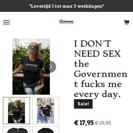
*Levertijd 1 tot max 3 werkdagen*
Ga
direct
naar
de
hoofdinhoud
I DON´T
NEED SEX
the
Governmen
t fucks me
every day.
Sale!
€ 17,95
€ 19,95