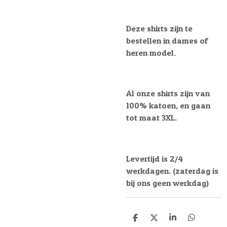
Deze shirts zijn te
bestellen in dames of
heren model.
Al onze shirts zijn van
100% katoen, en gaan
tot maat 3XL.
Levertijd is 2/4
werkdagen. (zaterdag is
bij ons geen werkdag)
D
D
S
D