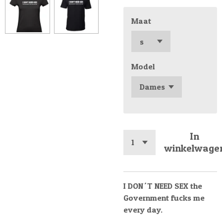
Maat
Model
In
winkelwage
I DON´T NEED SEX the
Government fucks me
every day.