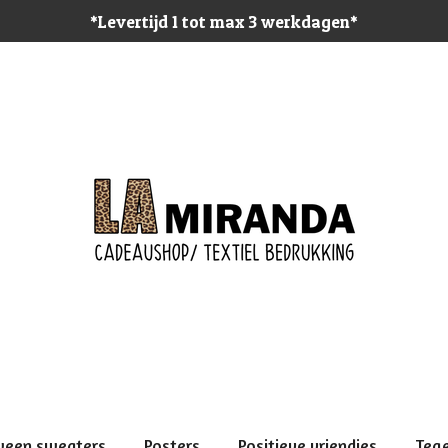
*Levertijd 1 tot max 3 werkdagen*
ween sweaters
Posters
Positieve vriendjes
Teg