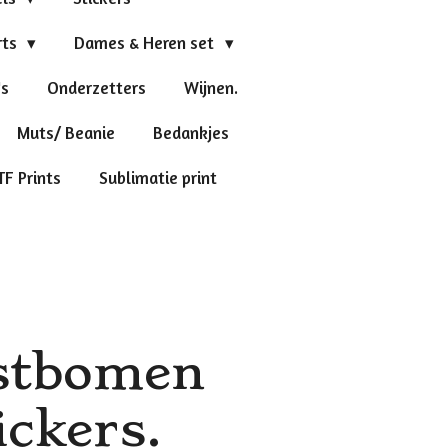
rts
Dames & Heren set
's
Onderzetters
Wijnen.
Muts/ Beanie
Bedankjes
TF Prints
Sublimatie print
rstbomen
ckers.