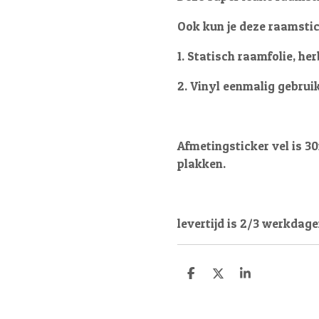
Ook kun je deze raamstick
1. Statisch raamfolie, he
2. Vinyl eenmalig gebruik
Afmetingsticker vel is 30
plakken.
levertijd is 2/3 werkdage
D
D
S
e
e
h
l
e
a
e
l
r