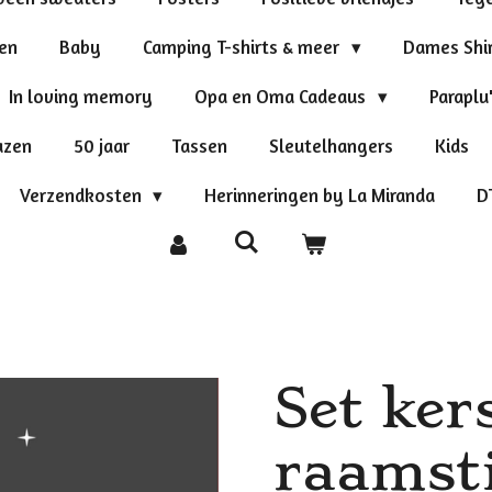
ten
Baby
Camping T-shirts & meer
Dames Shi
In loving memory
Opa en Oma Cadeaus
Paraplu
azen
50 jaar
Tassen
Sleutelhangers
Kids
Verzendkosten
Herinneringen by La Miranda
D
Set ke
raamsti