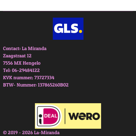
e
l
r
e
n
e
n
Contact: La Miranda
Zaagstraat 12
7556 MX Hengelo
Tel: 06-29484122
KVK nummer; 73727334
BTW- Nummer: 137865260B02
© 2019 - 2026 La-Miranda