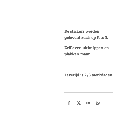
De stickers worden
geleverd zoals op foto 3.
Zelf even uitknippen en
plakken maar.
Levetijd is 2/3 werkdagen.
D
D
S
D
e
e
h
e
l
e
a
l