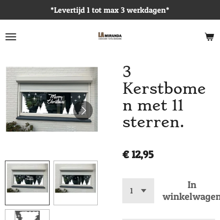
*Levertijd 1 tot max 3 werkdagen*
Ga
direct
naar
de
hoofdinhoud
3
Kerstbome
n met 11
sterren.
€ 12,95
In
winkelwage