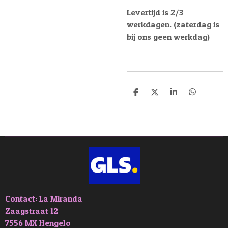
Levertijd is 2/3
werkdagen. (zaterdag is
bij ons geen werkdag)
D
D
S
D
e
e
h
e
l
e
a
l
e
l
r
e
n
e
n
Contact: La Miranda
Zaagstraat 12
7556 MX Hengelo