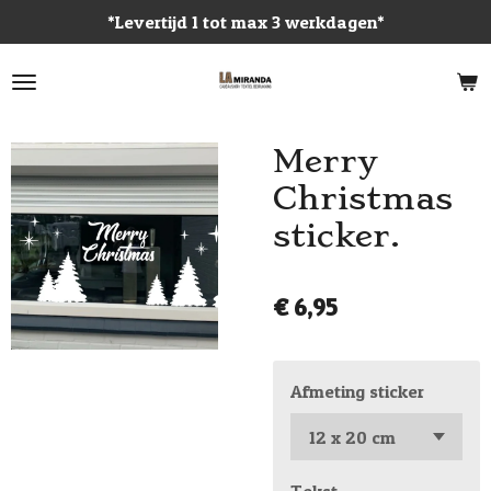
*Levertijd 1 tot max 3 werkdagen*
Ga
direct
naar
de
hoofdinhoud
Merry
Christmas
sticker.
€ 6,95
Afmeting sticker