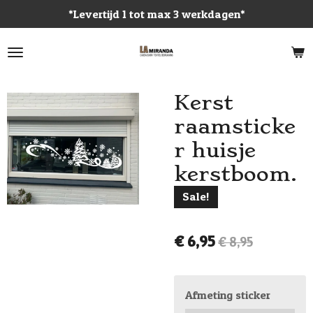
*Levertijd 1 tot max 3 werkdagen*
Ga
direct
naar
de
hoofdinhoud
Kerst
raamsticke
r huisje
kerstboom.
Sale!
€ 6,95
€ 8,95
Afmeting sticker