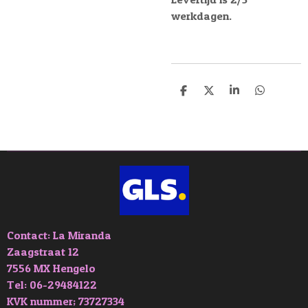
werkdagen.
D
D
S
D
e
e
h
e
l
e
a
l
e
l
r
e
n
e
n
Contact: La Miranda
Zaagstraat 12
7556 MX Hengelo
Tel: 06-29484122
KVK nummer; 73727334