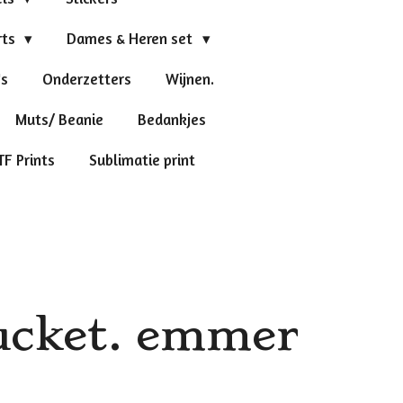
rts
Dames & Heren set
's
Onderzetters
Wijnen.
Muts/ Beanie
Bedankjes
TF Prints
Sublimatie print
ucket. emmer