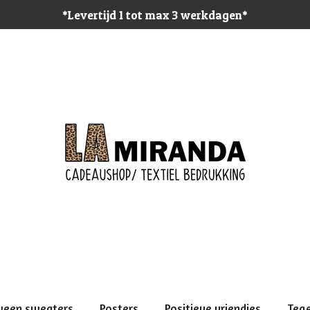
*Levertijd 1 tot max 3 werkdagen*
ween sweaters
Posters
Positieve vriendjes
Teg