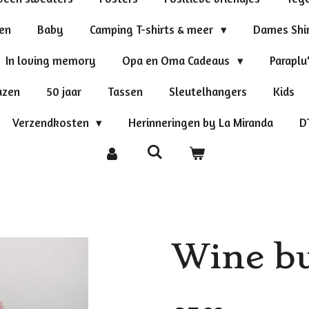
ten
Baby
Camping T-shirts & meer
Dames Shi
In loving memory
Opa en Oma Cadeaus
Paraplu
azen
50 jaar
Tassen
Sleutelhangers
Kids
Verzendkosten
Herinneringen by La Miranda
D
Wine b