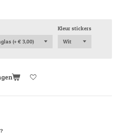
Kleur stickers
agen
g?