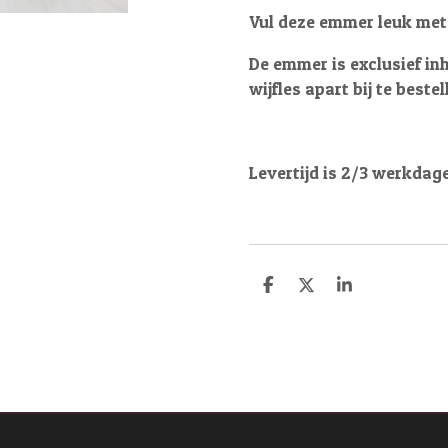
Vul deze emmer leuk met w
De emmer is exclusief inh
wijfles apart bij te bestel
Levertijd is 2/3 werkdag
D
D
S
e
e
h
l
e
a
e
l
r
n
e