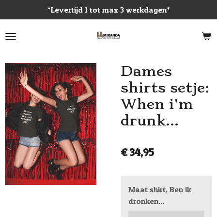
*Levertijd 1 tot max 3 werkdagen*
Ga
direct
naar
de
hoofdinhoud
Dames
shirts setje:
When i'm
drunk...
€ 34,95
Maat shirt, Ben ik
dronken...