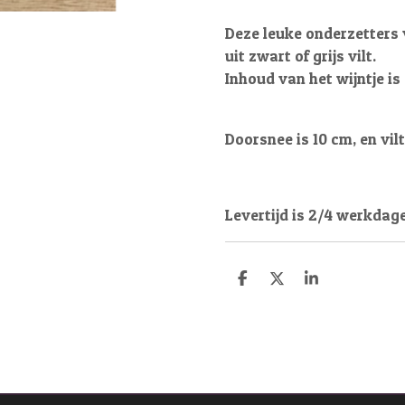
Deze leuke onderzetters v
uit zwart of grijs vilt.
Inhoud van het wijntje is
Doorsnee is 10 cm, en vil
Levertijd is 2/4 werkdag
D
D
S
e
e
h
l
e
a
e
l
r
n
e