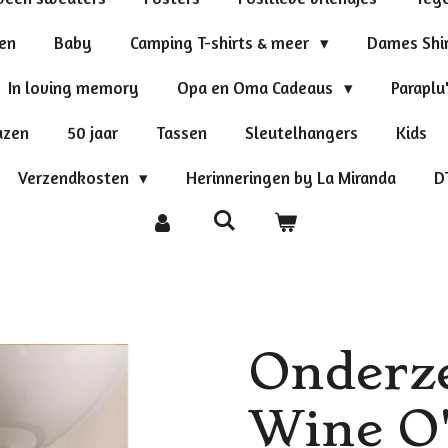
ten
Baby
Camping T-shirts & meer
Dames Shi
In loving memory
Opa en Oma Cadeaus
Paraplu
azen
50 jaar
Tassen
Sleutelhangers
Kids
Verzendkosten
Herinneringen by La Miranda
D
Onderzet
Wine O