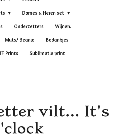
rts
Dames & Heren set
's
Onderzetters
Wijnen.
Muts/ Beanie
Bedankjes
TF Prints
Sublimatie print
ter vilt... It's
"clock