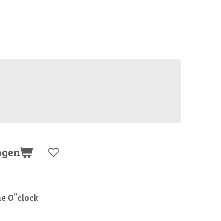
agen
ine O"clock