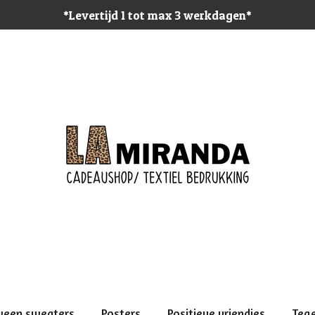
*Levertijd 1 tot max 3 werkdagen*
ween sweaters
Posters
Positieve vriendjes
Teg